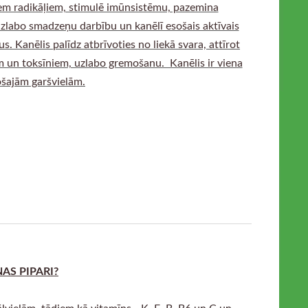
īviem radikāļiem, stimulē imūnsistēmu, pazemina
 uzlabo smadzeņu darbību un kanēlī esošais aktīvais
 Kanēlis palīdz atbrīvoties no liekā svara, attīrot
m un toksīniem, uzlabo gremošanu. Kanēlis ir viena
ošajām garšvielām.
AS PIPARI?
ālvielām, tādiem kā vitamīns - K, E, B, B6 un C un