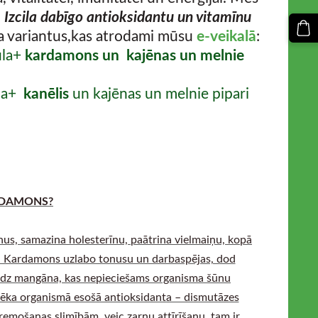
!
Izcila dabīgo antioksidantu un vitamīnu
a variantus,kas atrodami mūsu
e-veikalā
:
ula+
kardamons un kajēnas un melnie
la+
kanēlis
un kajēnas un melnie pipari
DAMONS?
sīnus, samazina holesterīnu, paātrina vielmaiņu, kopā
s. Kardamons uzlabo tonusu un darbaspējas, dod
udz mangāna, kas nepieciešams organisma šūnu
ēka organismā esošā antioksidanta – dismutāzes
remošanas slimībām, veic zarnu attīrīšanu, tam ir