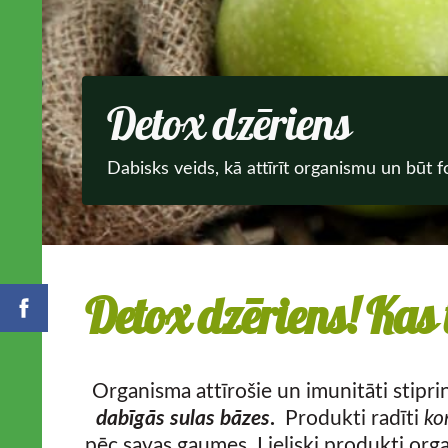
Detox dzēriens
Dabisks veids, kā attīrīt organismu un būt 
Detox dzēriens! Kas 
Organisma attīrošie un imunitāti stipr
dabīgās sulas bāzes
.
Produkti radīti
ko
pēc savas gaumes. Lieliski produkti orga