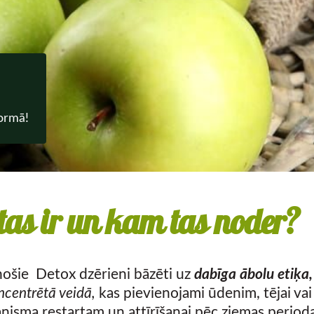
formā!
tas ir un kam tas noder?
inošie Detox dzērieni bāzēti uz
dabīga ābolu etiķa
ncentrētā veidā,
kas pievienojami ūdenim, tējai vai
nisma restartam un attīrīšanai pēc ziemas perioda, 