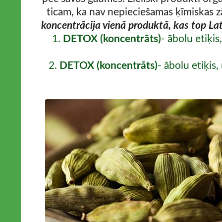
ticam, ka nav nepieciešamas ķīmiskas z
koncentrācija vienā produktā, kas top L
1.
DETOX (koncentrāts)
- ābolu etiķi
2.
DETOX (koncentrāts)
- ābolu etiķi