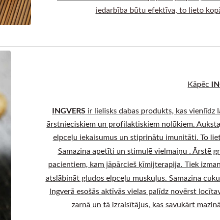
iedarbība būtu efektīva, to lieto ko
IN
Kāpēc
INGVERS
ir lielisks dabas produkts, kas vienlīdz
ārstnieciskiem un profilaktiskiem nolūkiem. Aukstaj
elpceļu iekaisumus un stiprinātu imunitāti. To li
Samazina apetīti un stimulē vielmaiņu . Ārstē
pacientiem, kam jāpārcieš ķīmijterapija. Tiek izma
atslābināt gludos elpceļu muskuļus. Samazina cukura
Ingverā esošās aktīvās vielas palīdz novērst locī
zarnā un tā izraisītājus, kas savukārt mazinā