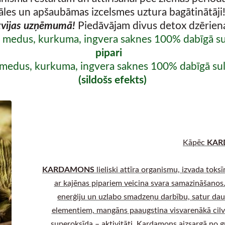
āles un apšaubāmas izcelsmes uztura bagātinātāji
atvijas uzņēmumā!
Piedāvājam
divus detox dzērien
s, medus, kurkuma, ingvera saknes 100% dabīgā s
pipari
s, medus, kurkuma, ingvera saknes 100% dabīgā su
(sildošs efekts)
KAR
Kāpēc
KARDAMONS
lieliski attīra organismu, izvada tok
ar kajēnas pipariem veicina svara samazināšano
enerģiju un uzlabo smadzeņu darbību, satur da
elementiem, mangāns paaugstina visvarenākā cilv
superoksīda – aktivitāti. Kardamons aizsargā no g