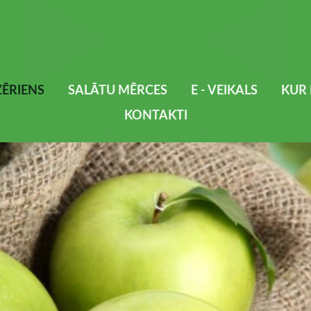
ĒRIENS
SALĀTU MĒRCES
E - VEIKALS
KUR 
KONTAKTI