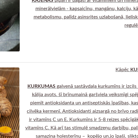
minerālvielām - kapsaicīnu, mangānu, kalciju, kāl
metabolismu, palīdz asinsrites uzlabošanā, lielisk
regulē
KU
Kāpēc
KURKUMAS
galvenā sastāvdaļa kurkumīns ir izcils 
kālija avots. šī brīnumainā garšviela veiksmīgi spē
piemīt antioksidanta un antiseptiskās īpašības, kas
cilvēka ķermenī. Antioksidanti aizsargā no brīvo rad
ir vitamīns C un E. Kurkumīns ir 5-8 reizes spēcīgā
vitamīns C. Kā arī tas stimulē smadzeņu darbību, palī
samazina holesterīnu – kopējo un,jo īpaši, slik