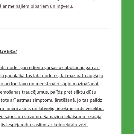
pā ar melnajiem pipariem un ingveru.
GVERS?
 labi noder gan ēdienu garšas uzlabošanai, gan arī
ā gadalaikā tas labi noderēs, lai mazinātu augšējo
eto arī locītavu un menstruālo sāpju mazināšanai.
,
 gremošanas traucējumus
palīdz pret sliktu dūšu
ntots arī astmas simptomu ārstēšanā, jo tas palīdz
.
 līmeni asinīs un labvēlīgi ietekmē sirds veselību
tavu sāpes un stīvumu. Samazina iekaisumu resnajā
jis iespējamību saslimt ar kolorektālo vēzi.