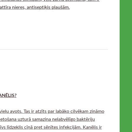
attīra nieres, antiseptiķis plaušām.
NĒLIS
?
rvielu avots. Tas ir atzīts par labāko cilvēkam zināmo
 lietošana uzturā samazina nelabvēlīgo baktēriju
s līdzeklis cīņā pret sēnītes infekcijām. Kanēlis ir