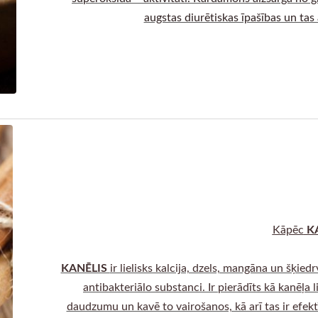
augstas diurētiskas īpašības un tas 
KA
Kāpēc
KANĒLIS
ir lielisks kalcija, dzels, mangāna un šķied
antibakteriālo substanci. Ir pierādīts kā kanēļa
daudzumu un kavē to vairošanos, kā arī tas ir efektīv