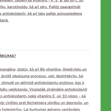
iju, karotinoīdu, kā arī sērs. Palīdz paaugstināt
s antioksidants, kā arī labs palīgs asinsspiediena
šanā.
RKUMA?
mangāna, dzelzs, kā arī B6 vitamīna, šķiedrvielu un
j ārstēt iekaisuma procesus, veic dezinfekciju, tai
 stimulē un aktivizē antioksidantu enzīmus, kas ir
ikāļu veidošanās. Visplašāk zināmākie antioksidanti
ks antioksidants nekā vitamīns E, un 10 reizes – kā
dz cīnīties pret Alcheimera slimību un depresiju, un
to holesterīnu. Lai kurkumas galveno sastāvdaļu