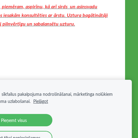
, piemēram, aspirīnu, kā arī sirds un asinsvadu
iesakām konsultēties ar ārstu. Uztura bagātinātāji
 pilnvērtīgu un sabalansētu uzturu.
 sīkfailus pakalpojuma nodrošināšanai, mārketinga nolūkiem
uma uzlabošanai.
Pielāgot
s
Pieņemt visus
t tikai nepieciešamos