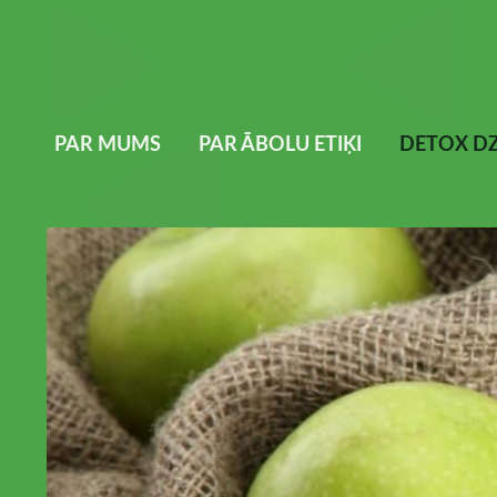
PAR MUMS
PAR ĀBOLU ETIĶI
DETOX DZ