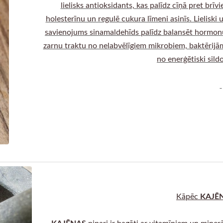
lielisks antioksidants, kas palīdz cīņā pret br
holesterīnu un regulē cukura līmeni asinīs. Lieliski
savienojums sinamaldehīds palīdz balansēt hormonus.
zarnu traktu no nelabvēlīgiem mikrobiem, baktērijā
no enerģētiski sild
KAJĒN
Kāpēc
KAJĒNAS
pipari ir bagāti ar vitamīniem un miner