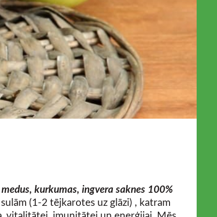
, medus, kurkumas, ingvera saknes 100%
 sulām (1-2 tējkarotes uz glāzi) , katram
vitalitātei, imunitātei un enerģijai. Mēs