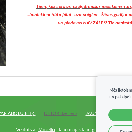
Tiem, kas lieto asinis šķidrinošus medikamentus
slimniekiem būtu jābūt uzmanīgiem. Šādos gadījumos 
un piedevas NAV ZĀLES! Tie neaizstāj
Mēs lietojam
un pakalpoj
PAR ĀBOLU ETIĶI
DETOX dzēriens
JAUNUMI
Sīkdatne
Veidots ar
Mozello
- labo mājas lapu ģeneratoru.
Pieņem