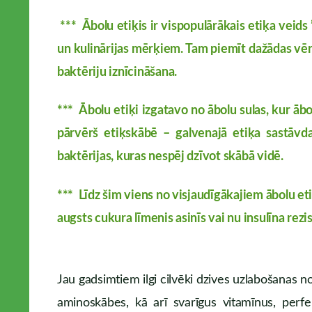
*** Ābolu etiķis ir vispopulārākais etiķa veids
un kulinārijas mērķiem. Tam piemīt dažādas vērt
baktēriju iznīcināšana.
***
Ābolu etiķi izgatavo no ābolu sulas, kur āb
pārvērš etiķskābē – galvenajā etiķa sastāvda
baktērijas, kuras nespēj dzīvot skābā vidē.
***
Līdz šim viens no visjaudīgākajiem ābolu etiķ
augsts cukura līmenis asinīs vai nu insulīna rez
Jau gadsimtiem ilgi cilvēki dzives uzlabošanas nol
aminoskābes, kā arī svarīgus vitamīnus, perf