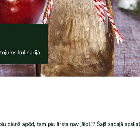
tojums kulinārijā
u dienā apēd, tam pie ārsta nav jāiet."? Šajā sadaļā apskatī