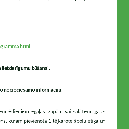
"
rogramma.html
 lietderīgumu būšanai.
āko nepieciešamo informāciju.
ādiem ēdieniem –gaļas, zupām vai salātiem, gaļas
ens, kuram pievienota 1 tējkarote ābolu etiķa un