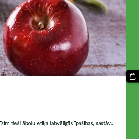
sim tieši ābolu etiķa labvēlīgās īpašības, sastāvu