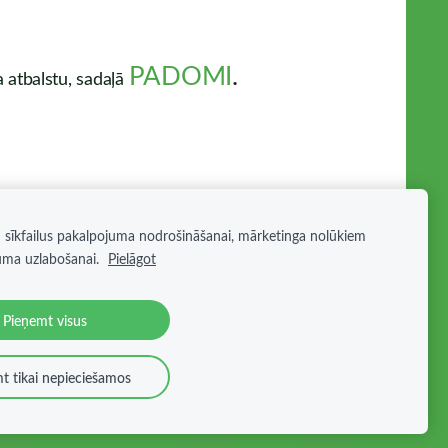
PADOMI
.
a atbalstu, sadaļā
 sīkfailus pakalpojuma nodrošināšanai, mārketinga nolūkiem
uma uzlabošanai.
Pielāgot
s
Pieņemt visus
t tikai nepieciešamos