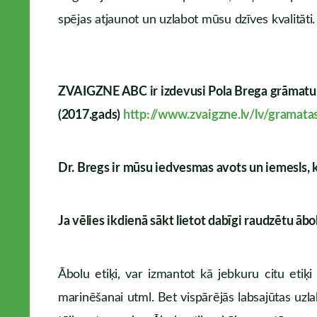
spējas atjaunot un uzlabot mūsu dzīves kvalitāti.
ZVAIGZNE ABC ir izdevusi Pola Brega grām
(2017.gads)
http
://www.zvaigzne.lv/lv/gramat
Dr. Bregs ir mūsu iedvesmas avots un iemesls,
Ja vēlies ikdienā sākt lietot dabīgi raudzētu āb
Ābolu etiķi, var izmantot kā jebkuru citu etiķi
marinēšanai utml. Bet vispārējās labsajūtas uzl