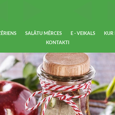
ĒRIENS
SALĀTU MĒRCES
E - VEIKALS
KUR 
KONTAKTI