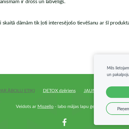
anismam ir drošs un labvēlīgs.
i skaitā dāmām tik ļoti interesējošo tievēšanu ar šī produkt
Mēs lietojam
un pakalpoj
PAR ĀBOLU ETIĶI
DETOX dzēriens
JAUNUMI
Sīkdatne
Veidots ar
Mozello
- labo mājas lapu ģeneratoru.
Pieņem