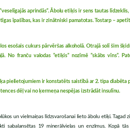
 ”veselīgajās aprindās”. Ābolu etiķis ir sens tautas līdzek
īgas īpašības, kas ir zinātniski pamatotas. Tostarp – apet
olos esošais cukurs pārvēršas alkoholā. Otrajā solī šim šķi
ļā. No franču valodas ”etiķis” nozīmē ”skābs vīns”. Pate
a pielietojumiem ir konstatēts saistībā ar 2. tipa diabēta p
istences dēļ vai no ķermeņa nespējas izstrādāt insulīnu.
ūkos un vielmaiņas līdzsvarošanai lieto ābolu etiķi. Tagad zi
ekti sabalansētas 19 minerālvielas un enzīmus. Kopā tās 