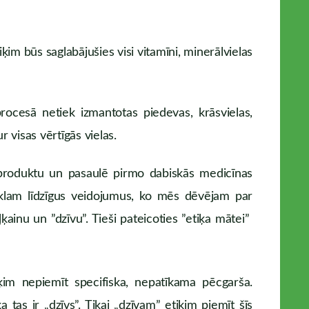
tiķim būs saglabājušies visi vitamīni, minerālvielas
rocesā netiek izmantotas piedevas, krāsvielas,
r visas vērtīgās vielas.
 produktu un pasaulē pirmo dabiskās medicīnas
 tīklam līdzīgus veidojumus, ko mēs dēvējam par
ļķainu un ”dzīvu”. Tieši pateicoties ”etiķa mātei”
ķim nepiemīt specifiska, nepatīkama pēcgarša.
 tas ir „dzīvs”. Tikai „dzīvam” etiķim piemīt šīs