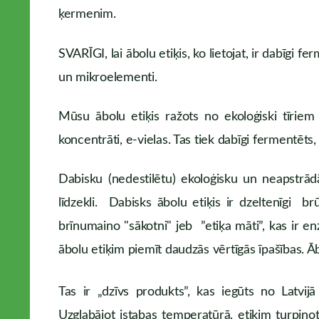
ķermenim.
SVARĪGI, lai ābolu etiķis, ko lietojat, ir dabīgi f
un mikroelementi.
Mūsu ābolu etiķis ražots no ekoloģiski tīriem
koncentrāti, e-vielas. Tas tiek dabīgi fermentēts, 
Dabisku (nedestilētu) ekoloģisku un neapstrā
līdzekli. Dabisks ābolu etiķis ir dzeltenīgi b
brīnumaino "sākotni" jeb ”etiķa māti”, kas ir enz
ābolu etiķim piemīt daudzās vērtīgās īpašības. Ābo
Tas ir „dzīvs produkts”, kas iegūts no Latvi
Uzglabājot istabas temperatūrā, etiķim turpinot 