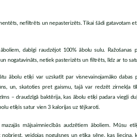
ermentēts, nefiltrēts un nepasterizēts. Tikai šādi gatavotam e
 āboliem, dabīgi raudzējot 100% ābolu sulu. Ražošanas p
un nogatavināts, netiek pasterizēts un filtrēts, līdz ar to satu
dātu ābolu etiķi var uzskatīt par visnevainojamāko dabas
rūns, un, skatoties pret gaismu, tajā var redzēt zirnekļa
īms – draudzīgā baktērija, kas ābolu etiķi padara viegļi du
lu etiķis satur vien 3 kalorijas uz tējkaroti.
jā mazajās mājsaimniecībās audzētiem āboliem. Mūsu eti
nobriest, veidojas nogulsnes un etiķa sēne, kas liecina, ka