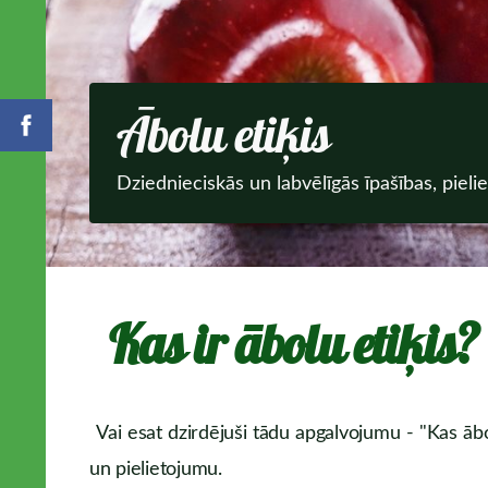
Ābolu etiķis
Dziednieciskās un labvēlīgās īpašības, pielie
Kas ir ābolu etiķis?
Vai esat dzirdējuši tādu apgalvojumu - "Kas ābol
un pielietojumu.