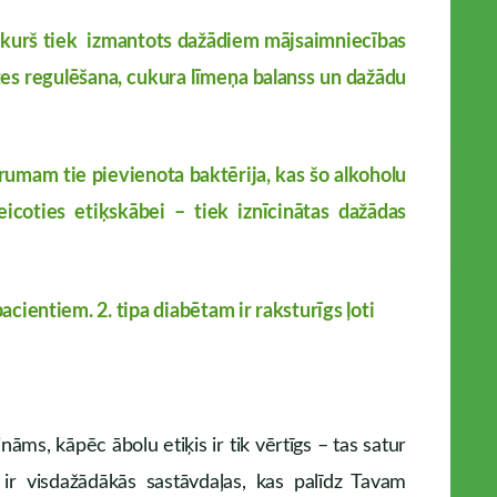
lis, kurš tiek izmantots dažādiem mājsaimniecības
ītes regulēšana, cukura līmeņa balanss un dažādu
drumam tie pievienota baktērija, kas šo alkoholu
icoties etiķskābei – tiek iznīcinātas dažādas
acientiem. 2. tipa diabētam ir raksturīgs ļoti
nāms, kāpēc ābolu etiķis ir tik vērtīgs – tas satur
ir visdažādākās sastāvdaļas, kas palīdz Tavam