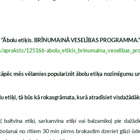
atu "Ābolu etiķis. BRĪNUMAINĀ VESELĪBAS PROGRAMMA.
as/apraksts/125166-abolu_etikis_brinumaina_veselibas_p
 kāpēc mēs vēlamies popularizēt ābolu etiķa nozīmīgumu un
olu etiķi, tā būs kā rokasgrāmata, kurā atradīsiet visdažād
 ( baltvīna etiķi, sarkanvīna etiķi vai balzamiko) pie daž
abošanai no rītiem 30 min pirms brokastīm dzeriet glāzi ūd