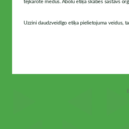
tējkarote medus. Ābolu etiķa skābes sastāvs org
Uzzini daudzveidīgo etiķa pielietojuma veidus, ta