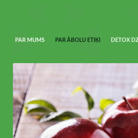
PAR MUMS
PAR ĀBOLU ETIĶI
DETOX DZ