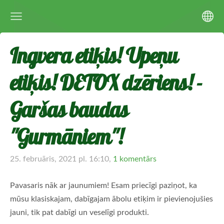
Ingvera etiķis! Upeņu
etiķis! DETOX dzēriens! -
Garšas baudas
''Gurmāniem''!
25. februāris, 2021 pl. 16:10,
1 komentārs
Pavasaris nāk ar jaunumiem! Esam priecīgi paziņot, ka
mūsu klasiskajam, dabīgajam ābolu etiķim ir pievienojušies
jauni, tik pat dabīgi un veselīgi produkti.