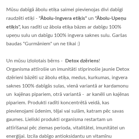
Mūsu dabīgā ābolu etiķa saimei pievienojas divi dabīgi
"Ābolu-Ingvera etiķis"
"Ābolu-Upeņu
raudzēti etiķi -
un
etiķis",
kas radīti uz ābola etiķa bāzes ar dabīgu 100%
upeņu sulu un dabīgu 100% ingvera saknes sulu. Garšas
baudas "Gurmāniem" un ne tikai :)
Detox dzēriens
Un mūsu izlolotais bērns -
!
Organisma attīrošie un imunitāti stiprinošie jaunie Detox
dzērieni bāzēti uz ābolu etiķa, medus, kurkumas, ingvera
saknes 100% dabīgās sulas, vienā variantā ar kardamonu
un kajēnas pipariem, otrā variantā - ar kanēli un kajēnas
pipariem. Produkti radīti koncentrētā veidā, kas
pievienojami ūdenim, tējai vai sulām, katram pēc savas
gaumes. Lieliski produkti organisma restartam un
attīrīšanai pēc ziemas perioda, vitalitātei, imunitātei un
enerģijai. Izcila dabīgo antioksidantu un vitamīnu