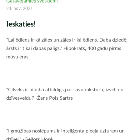
Gatavojamies svētkiem!
24. nov. 2021
Ieskaties!
"Lai ēdiens ir kā zāles un zāles ir kā ēdiens. Daba dziedē:
ārsts ir tikai dabas palīgs." Hipokrats, 400 gadu pirms
mūsu ēras.
"Cilvēks ir pilnībā atbildīgs par savu raksturu, izvēli un
dzīvesveidu." -Žans Pols Sartrs
"Ilgmūžības noslēpums ir inteliģenta pieeja uzturam un
dzīvei." -Geilors Hosē