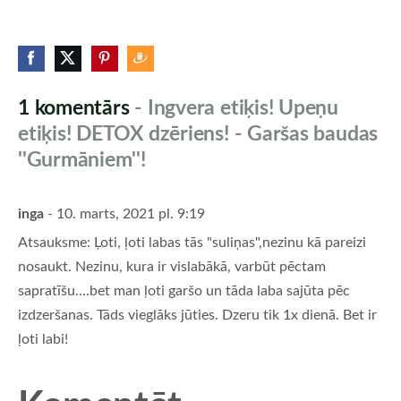
1 komentārs
- Ingvera etiķis! Upeņu
etiķis! DETOX dzēriens! - Garšas baudas
''Gurmāniem''!
inga
- 10. marts, 2021 pl. 9:19
Atsauksme: Ļoti, ļoti labas tās "suliņas",nezinu kā pareizi
nosaukt. Nezinu, kura ir vislabākā, varbūt pēctam
sapratīšu....bet man ļoti garšo un tāda laba sajūta pēc
izdzeršanas. Tāds vieglāks jūties. Dzeru tik 1x dienā. Bet ir
ļoti labi!