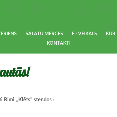
ĒRIENS
SALĀTU MĒRCES
E - VEIKALS
KUR 
KONTAKTI
tautās!
 Rimi ,,Klēts" stendos :