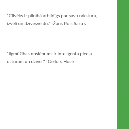
"Cilvēks ir pilnībā atbildīgs par savu raksturu,
izvēli un dzīvesveidu." -Žans Pols Sartrs
"Ilgmūžības noslēpums ir inteliģenta pieeja
uzturam un dzīvei." -Geilors Hosē