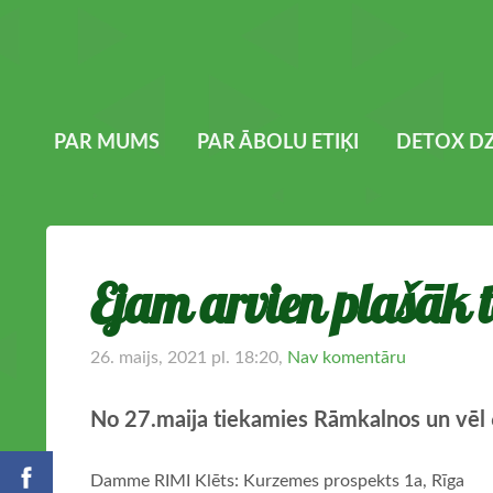
PAR MUMS
PAR ĀBOLU ETIĶI
DETOX DZ
Ejam arvien plašāk 
26. maijs, 2021 pl. 18:20,
Nav komentāru
No 27.maija tiekamies Rāmkalnos un vēl 6
Damme RIMI Klēts: Kurzemes prospekts 1a, Rīga