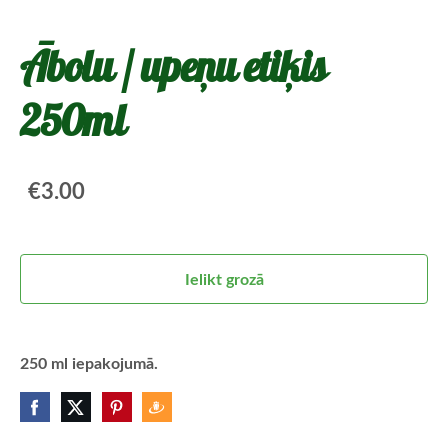
Ābolu / upeņu etiķis
250ml
€3.00
Ielikt grozā
250 ml iepakojumā.