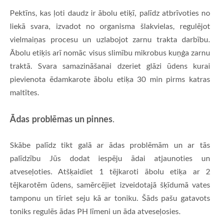
Pektīns, kas ļoti daudz ir ābolu etiķī, palīdz atbrīvoties no
liekā svara, izvadot no organisma šlakvielas, regulējot
vielmaiņas procesu un uzlabojot zarnu trakta darbību.
Ābolu etiķis arī nomāc visus slimību mikrobus kuņģa zarnu
traktā. Svara samazināšanai dzeriet glāzi ūdens kurai
pievienota ēdamkarote ābolu etiķa 30 min pirms katras
maltītes.
Ā
das
probl
ē
mas un pinnes
.
Skābe palīdz tikt galā ar ādas problēmām un ar tās
palīdzību Jūs dodat iespēju ādai atjaunoties un
atveseļoties. Atšķaidiet 1 tējkaroti ābolu etiķa ar 2
tējkarotēm ūdens, samērcējiet izveidotajā šķīdumā vates
tamponu un tīriet seju kā ar toniku. Šāds pašu gatavots
toniks regulēs ādas PH līmeni un āda atveseļosies.