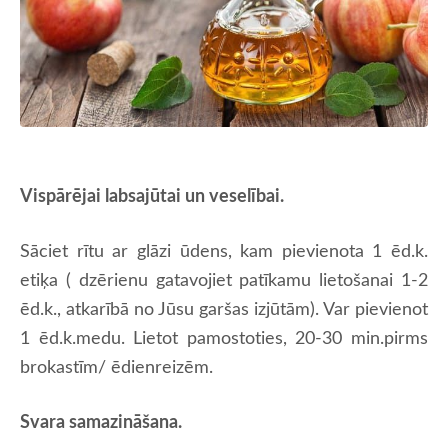
Vispārējai labsajūtai un veselībai.
Sāciet rītu ar glāzi ūdens, kam pievienota 1 ēd.k.
etiķa ( dzērienu gatavojiet patīkamu lietošanai 1-2
ēd.k., atkarībā no Jūsu garšas izjūtām). Var pievienot
1 ēd.k.medu. Lietot pamostoties, 20-30 min.pirms
brokastīm/ ēdienreizēm.
Svara samazin
ā
šana.