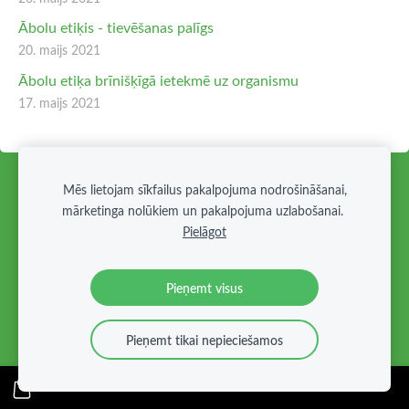
Ābolu etiķis - tievēšanas palīgs
20. maijs 2021
Ābolu etiķa brīnišķīgā ietekmē uz organismu
17. maijs 2021
PAR ĀBOLU ETIĶI
DETOX dzēriens
JAUNUMI
Mēs lietojam sīkfailus pakalpojuma nodrošināšanai,
mārketinga nolūkiem un pakalpojuma uzlabošanai.
Sīkdatnes
Pielāgot
Veidots ar
Mozello
- labo mājas lapu ģeneratoru.
Pieņemt visus
Pieņemt tikai nepieciešamos