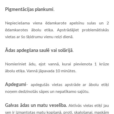
Pigment
ā
cijas plankumi
.
Nepieciešama viena ēdamkarote apelsīnu sulas un 2
ēdamkarotes ābolu etiķa. Apstrādājiet problemātiskās
vietas ar šo šķidrumu vienu reizi dienā.
Ā
das
apdegšana saul
ē
vai sol
ā
rij
ā
.
Nomieriniet ādu, ejot vannā, kurai pievienota 1 krūze
ābolu etiķa. Vannā jāpavada 10 minūtes.
Apdegumi
-
apdegušās vietas apstrāde ar ābolu etiķi
noņem dedzinošās sāpes un nepatīkamo sajūtu.
Galvas ādas un matu veselība.
Aktīvās vielas etiķī jau
sen ir izmantotas matu kopšanā, proti, skalošanai, maskām