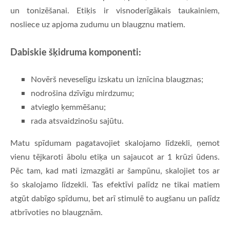
un tonizēšanai. Etiķis ir visnoderīgākais taukainiem,
nosliece uz apjoma zudumu un blaugznu matiem.
Dabiskie šķidruma komponenti:
Novērš neveselīgu izskatu un iznīcina blaugznas;
nodrošina dzīvīgu mirdzumu;
atvieglo ķemmēšanu;
rada atsvaidzinošu sajūtu.
Matu spīdumam pagatavojiet skalojamo līdzekli, ņemot
vienu tējkaroti ābolu etiķa un sajaucot ar 1 krūzi ūdens.
Pēc tam, kad mati izmazgāti ar šampūnu, skalojiet tos ar
šo skalojamo līdzekli. Tas efektīvi palīdz ne tikai matiem
atgūt dabīgo spīdumu, bet arī stimulē to augšanu un palīdz
atbrīvoties no blaugznām.