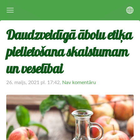
Daudzveidīgā ābolu etiķa
pielietošana skaistumam
un veselībai
26. maijs, 2021 pl. 17:42,
Nav komentāru