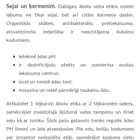
Sejai un ķermenim.
Dabīgais ābolu sidra etiķis sniedz
labumu ne tikai sejai, bet arī citām ķermeņa daļām.
Organiskās skābes, antibakteriāla, pretiekaisuma,
atsvaidzinoša iedarbība ir neaizstājama kukaiņu
kodumiem.
ietekmē ādas pH;
ir dezinficējošs efekts un nomierina esošos
iekaisuma centrus;
izceļ un tonizē ādas toni;
nosusina un matē pārmērīgi taukainu ādu.
Atšķaidiet 1 tējkaroti ābolu etiķa ar 2 tējkarotēm ūdens,
samērcējiet izveidotajā šķīdumā vates tamponu un tīriet
seju kā ar toniku. Šāds pašu gatavots toniks regulēs ādas
PH līmeni un āda atveseļosies. Pie odu, knišļu kodumiem
var izmantot nešķaidītu etiķi, sasmērējot koduma vietu